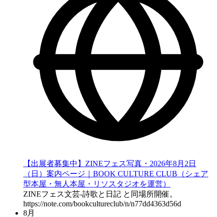
【出展者募集中】ZINEフェス写真・2026年8月2日
（日）案内ページ｜BOOK CULTURE CLUB（シェア
型本屋・無人本屋・リソスタジオを運営）
ZINEフェス文芸-詩歌と日記 と同場所開催。
https://note.com/bookcultureclub/n/n77dd4363d56d
8月