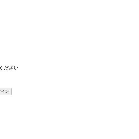
ください
グイン