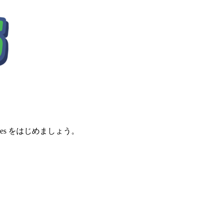
es をはじめましょう。