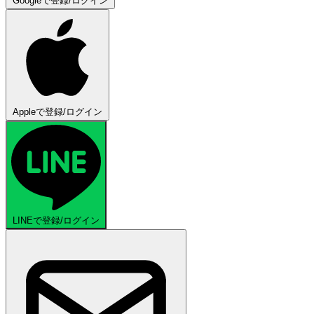
Googleで登録/ログイン
Appleで登録/ログイン
LINEで登録/ログイン