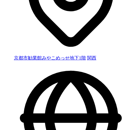
京都市勧業館みやこめっせ地下1階
関西