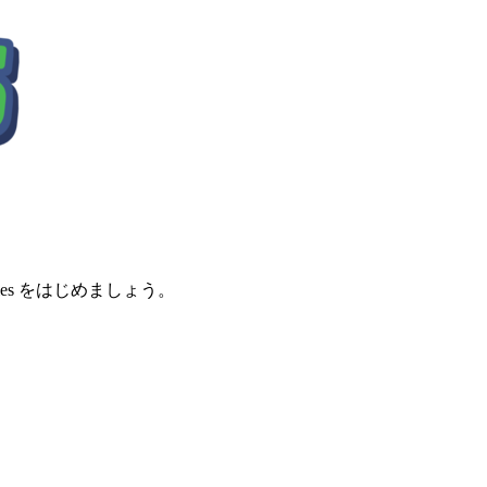
es をはじめましょう。