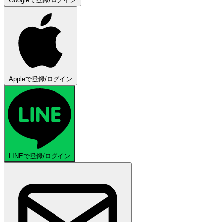
Googleで登録/ログイン
Appleで登録/ログイン
LINEで登録/ログイン