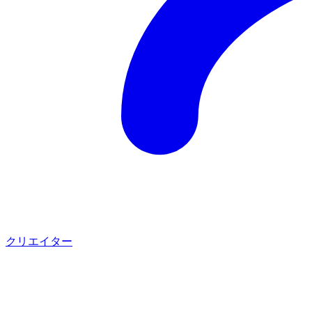
クリエイター