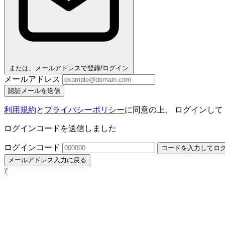
または、メールアドレスで登録/ログイン
メールアドレス
認証メールを送信
利用規約
と
プライバシーポリシー
に同意の上、 ログインして
ログインコードを送信しました
ログインコード
コードを入力してロ
メールアドレス入力に戻る
?