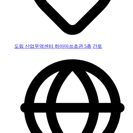
도립 산업무역센터 하마마쓰초관 5층
간토