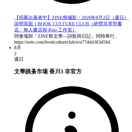
【招募出展者中】ZINE祭攝影・2026年8月2日（週日）
說明頁面｜BOOK CULTURE CLUB（經營共享型書
店、無人書店與 Riso 工作室）
同會場與「ZINE祭文學—詩歌與日記」同時舉行。
https://note.com/bookcultureclub/n/n77dd4363d56d
8月
2
週日
文學跳蚤市場 香川3
非官方