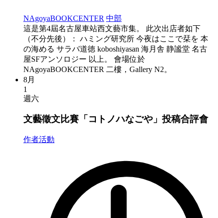
NAgoyaBOOKCENTER
中部
這是第4屆名古屋車站西文藝市集。 此次出店者如下
（不分先後）： ハミング研究所 今夜はここで栞を 本
の海める サラバ道徳 koboshiyasan 海月舎 静謐堂 名古
屋SFアンソロジー 以上。 會場位於
NAgoyaBOOKCENTER 二樓，Gallery N2。
8月
1
週六
文藝徵文比賽「コトノハなごや」投稿合評會
作者活動