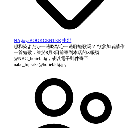
NAgoyaBOOKCENTER
中部
想和染よだか一邊吃點心一邊聊短歌嗎？ 欲參加者請作
一首短歌，並於8月3日前寄到本店的X帳號
@NBC_horiebldg，或以電子郵件寄至
nabc_fujisaka@horiebldg.jp
。