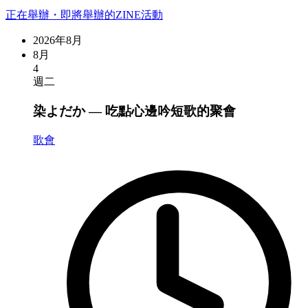
正在舉辦・即將舉辦的ZINE活動
2026年8月
8月
4
週二
染よだか — 吃點心邊吟短歌的聚會
歌會