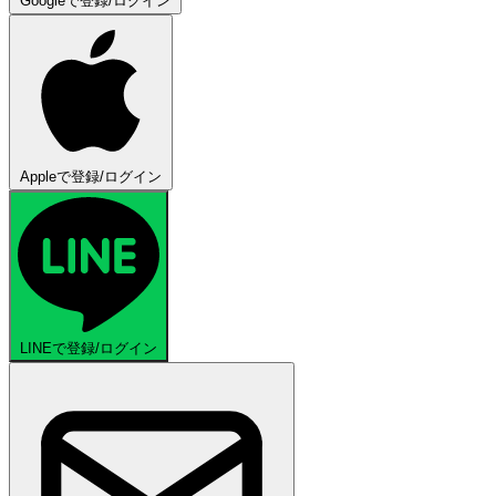
Googleで登録/ログイン
Appleで登録/ログイン
LINEで登録/ログイン