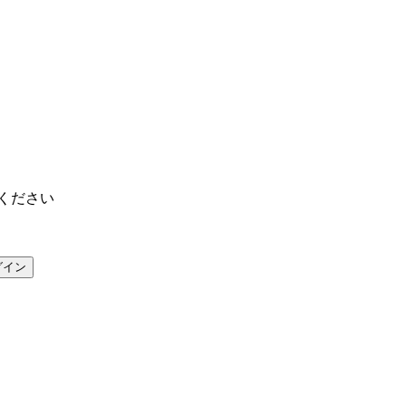
ください
グイン