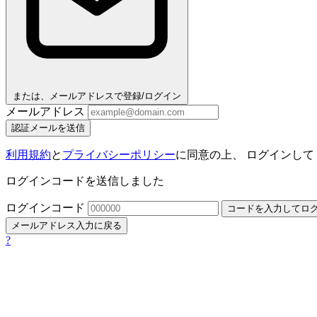
または、メールアドレスで登録/ログイン
メールアドレス
認証メールを送信
利用規約
と
プライバシーポリシー
に同意の上、 ログインして
ログインコードを送信しました
ログインコード
コードを入力してロ
メールアドレス入力に戻る
?