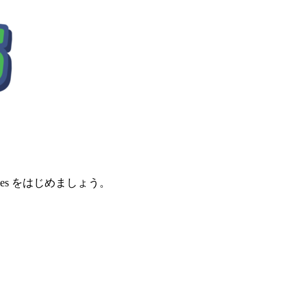
es をはじめましょう。