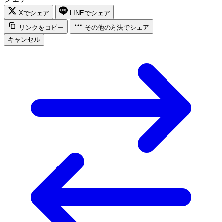
Xでシェア
LINEでシェア
リンクをコピー
その他の方法でシェア
キャンセル