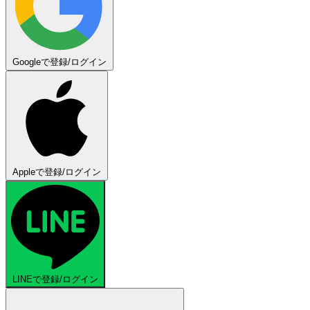
Googleで登録/ログイン
Appleで登録/ログイン
LINEで登録/ログイン