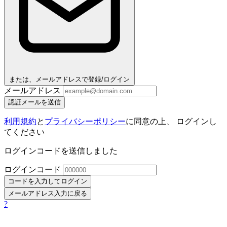
または、メールアドレスで登録/ログイン
メールアドレス
認証メールを送信
利用規約
と
プライバシーポリシー
に同意の上、 ログインし
てください
ログインコードを送信しました
ログインコード
コードを入力してログイン
メールアドレス入力に戻る
?