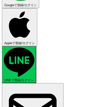
Googleで登録/ログイン
Appleで登録/ログイン
LINEで登録/ログイン