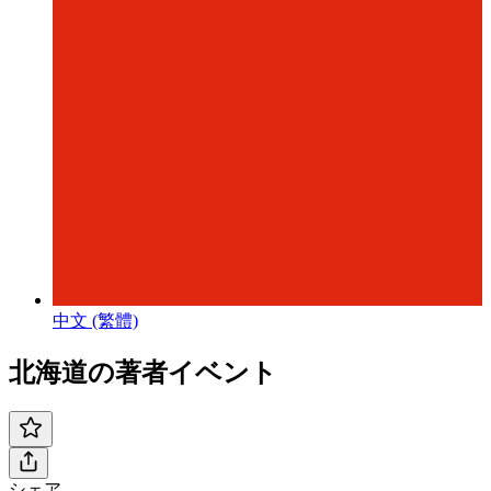
中文 (繁體)
北海道の著者イベント
シェア