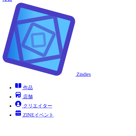
Zindies
作品
店舗
クリエイター
ZINEイベント