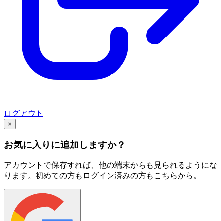
ログアウト
×
お気に入りに追加しますか？
アカウントで保存すれば、他の端末からも見られるようにな
ります。初めての方もログイン済みの方もこちらから。