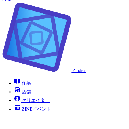
Zindies
作品
店舗
クリエイター
ZINEイベント