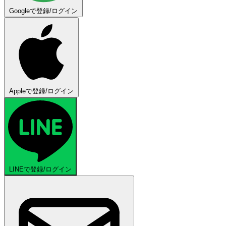
Googleで登録/ログイン
Appleで登録/ログイン
LINEで登録/ログイン