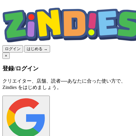
ログイン
はじめる →
×
登録/ログイン
クリエイター、店舗、読者──あなたに合った使い方で、
Zindies をはじめましょう。