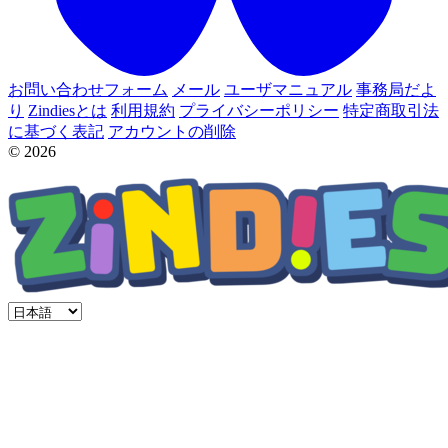
お問い合わせフォーム
メール
ユーザマニュアル
事務局だよ
り
Zindiesとは
利用規約
プライバシーポリシー
特定商取引法
に基づく表記
アカウントの削除
© 2026