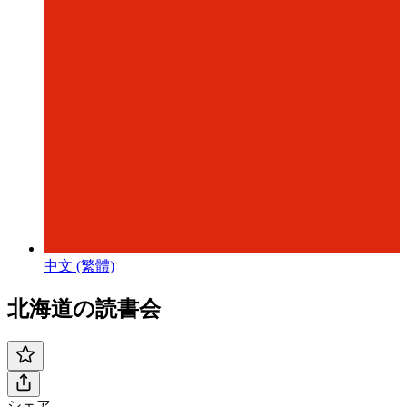
中文 (繁體)
北海道の読書会
シェア