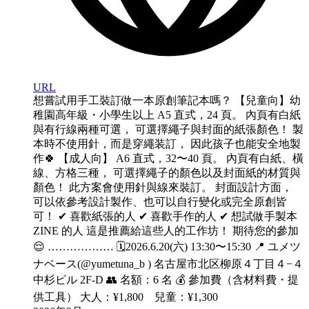
URL
想嘗試用手工裝訂做一本原創筆記本嗎？ 【兒童向】幼
稚園高年級・小學生以上 A5 直式，24 頁。 內頁有白紙
與有行線兩種可選， 可選擇繩子與封面的紙張顏色！ 製
本時不使用針，而是穿繩装訂， 因此孩子也能安全地製
作🍀 【成人向】 A6 直式，32〜40 頁。 內頁有白紙、橫
線、方格三種， 可選擇繩子的顏色以及封面紙的材質與
顏色！ 此方案會使用針與線來裝訂。 封面設計方面，
可以依參考設計製作、也可以自行變化或完全原創皆
可！ ✔︎ 喜歡紙張的人 ✔︎ 喜歡手作的人 ✔︎ 想試做手製本
ZINE 的人 這是推薦給這些人的工作坊！ 期待您的參加
😌 ……………… 🗓️2026.6.20(六) 13:30〜15:30 📍 ユメツ
ナベース(@yumetuna_b ) 名古屋市北区柳原４丁目４−４
中杉ビル 2F-D 👥 名額：6 名 💰 參加費（含材料費・提
供工具） 大人：¥1,800 兒童：¥1,300