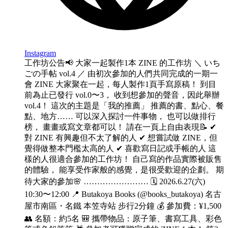
Instagram
工作坊公告📢 大家一起製作1本 ZINE 的工作坊 ＼ いち
ごの手帖 vol.4 ／ 由初次參加的人們共同完成的一期一
會 ZINE 大家聚在一起，每人製作1頁手寫原稿！ 到目
前為止已發行 vol.0〜3， 收到想參加的聲音，因此舉辦
vol.4！ 這次的主題是「我的推薦」 推薦的書、點心、餐
點、地方…… 可以深入探討一件事物， 也可以做排行
榜， 畫畫或寫文章都可以！ 請在一頁上自由表現📝 ✔︎
對 ZINE 有興趣但不太了解的人 ✔︎ 想嘗試做 ZINE，但
覺得做整本門檻太高的人 ✔︎ 喜歡寫日記或手帳的人 這
樣的人很適合參加的工作坊！ 自己寫的作品實際被販售
的體驗， 能享受作家般的感覺，是很受歡迎的企劃。 期
待大家的參加🌸 …………………… 🗓️ 2026.6.27(六)
10:30〜12:00 📍 Butakoya Books (@books_butakoya) 名古
屋市南區・名鐵 本笠寺站 步行2分鐘 💰 參加費：¥1,500
👥 名額：約5名 🎒 攜帶物品：原子筆、書寫工具、彩色