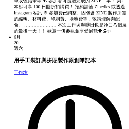
筆或色鉛筆等 🎁 參加者可獲贈完成的 ZINE 1 本！ 第2
本起可享 100 日圓折扣購買！ 預約請洽 Zinedies 或透過
Instagram 私訊 ※ 參加費已調整。因包含 ZINE 製作所需
的編輯、材料費、印刷費、場地費等，敬請理解與配
合。 ………………… 本次工作坊舉辦日也是ゆころ個展
的最後一天！！ 歡迎一併參觀並享受展覽🐥🍮✨
6月
20
週六
用手工裝訂與拼貼製作原創筆記本
工作坊