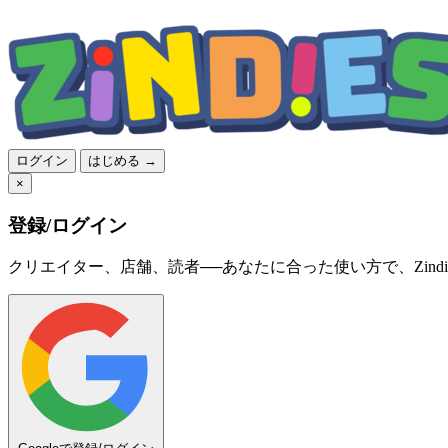
ログイン
はじめる →
×
登録/ログイン
クリエイター、店舗、読者──あなたに合った使い方で、Zindi