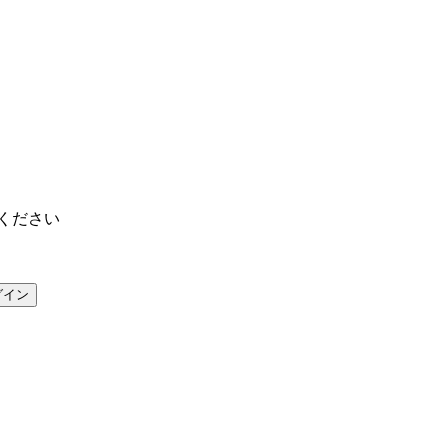
ください
グイン