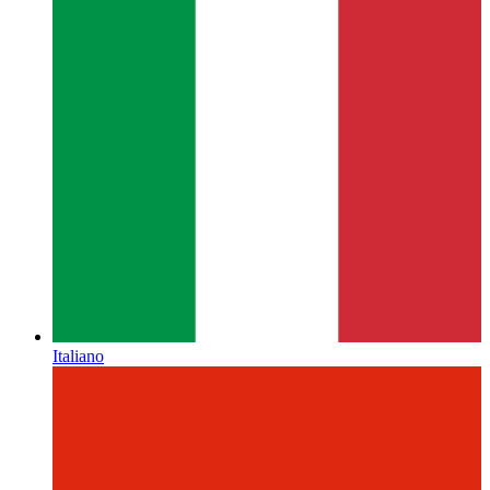
Italiano