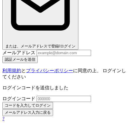
または、メールアドレスで登録/ログイン
メールアドレス
認証メールを送信
利用規約
と
プライバシーポリシー
に同意の上、 ログインし
てください
ログインコードを送信しました
ログインコード
コードを入力してログイン
メールアドレス入力に戻る
?