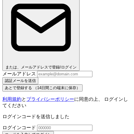
または、メールアドレスで登録/ログイン
メールアドレス
認証メールを送信
あとで登録する
（14日間この端末に保存）
利用規約
と
プライバシーポリシー
に同意の上、 ログインし
てください
ログインコードを送信しました
ログインコード