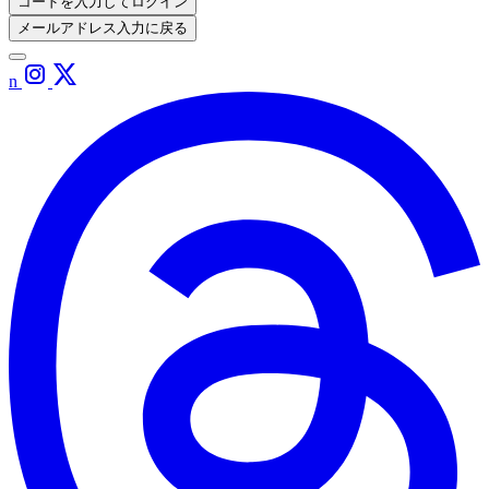
コードを入力してログイン
メールアドレス入力に戻る
n