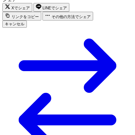
Xでシェア
LINEでシェア
リンクをコピー
その他の方法でシェア
キャンセル