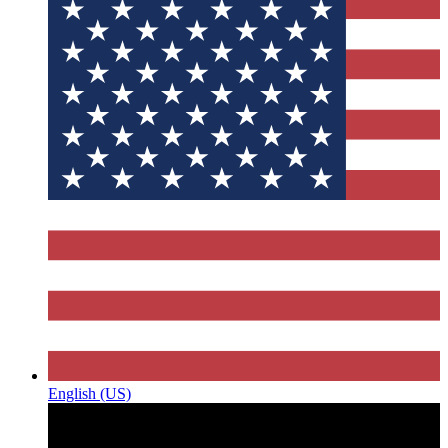
English (US)