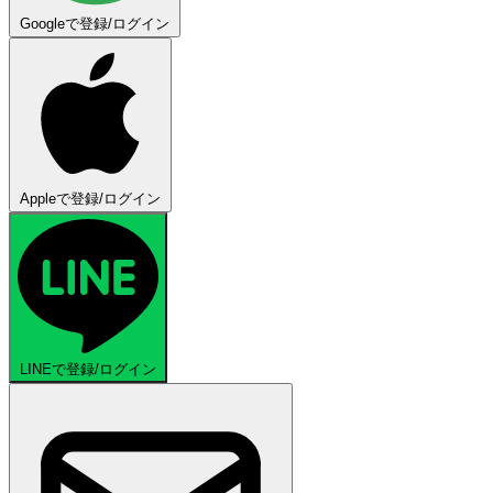
Googleで登録/ログイン
Appleで登録/ログイン
LINEで登録/ログイン