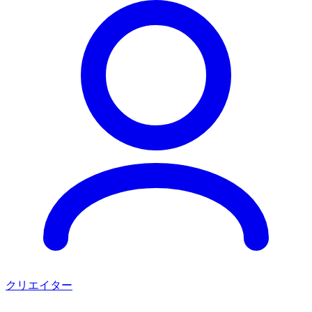
クリエイター