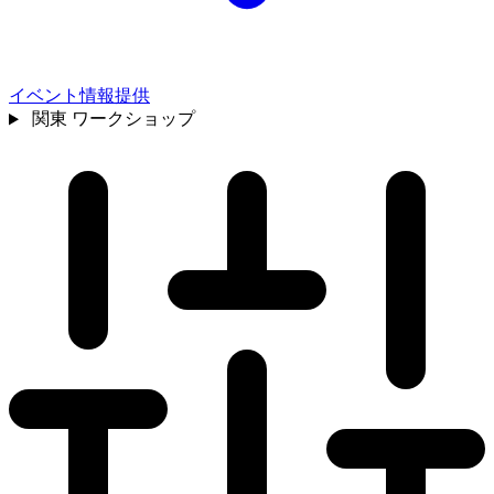
イベント情報提供
関東
ワークショップ