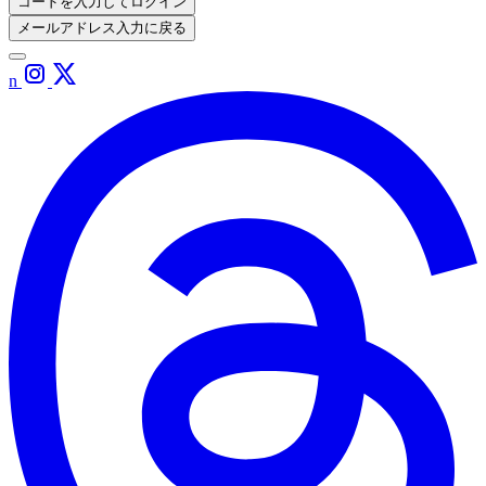
コードを入力してログイン
メールアドレス入力に戻る
n