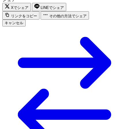
Xでシェア
LINEでシェア
リンクをコピー
その他の方法でシェア
キャンセル