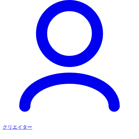
クリエイター