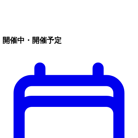
開催中・開催予定