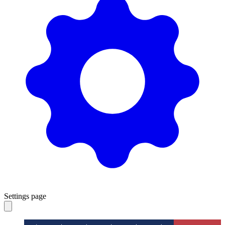
Settings page