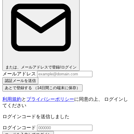
または、メールアドレスで登録/ログイン
メールアドレス
認証メールを送信
あとで登録する
（14日間この端末に保存）
利用規約
と
プライバシーポリシー
に同意の上、 ログインし
てください
ログインコードを送信しました
ログインコード