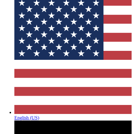
English (US)