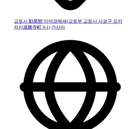
교토시 勧業館 미야코메세(교토부 교토시 사쿄구 오카
자키成勝寺町 9-1)
간사이