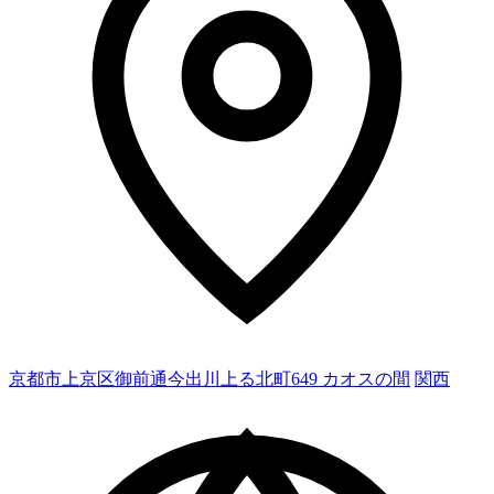
京都市上京区御前通今出川上る北町649 カオスの間
関西