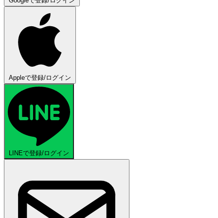
Googleで登録/ログイン
Appleで登録/ログイン
LINEで登録/ログイン