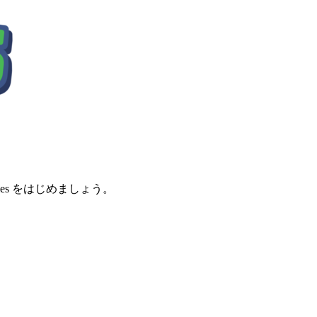
es をはじめましょう。