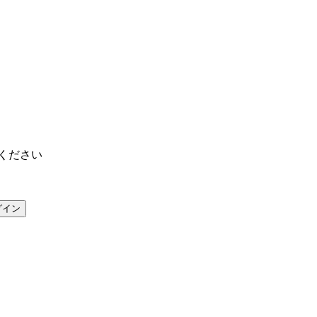
ください
グイン