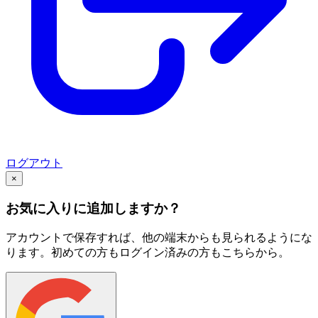
ログアウト
×
お気に入りに追加しますか？
アカウントで保存すれば、他の端末からも見られるようにな
ります。初めての方もログイン済みの方もこちらから。