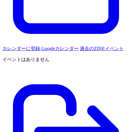
カレンダーに登録
Googleカレンダー
過去のZINEイベント
イベントはありません