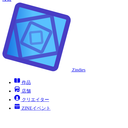
Zindies
作品
店舗
クリエイター
ZINEイベント