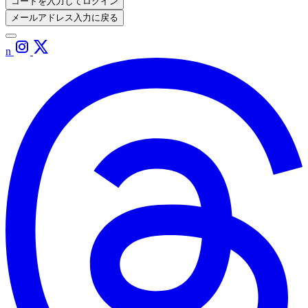
コードを入力してログイン
メールアドレス入力に戻る
n