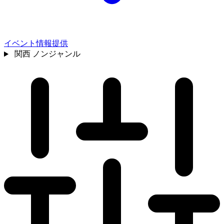
イベント情報提供
関西
ノンジャンル