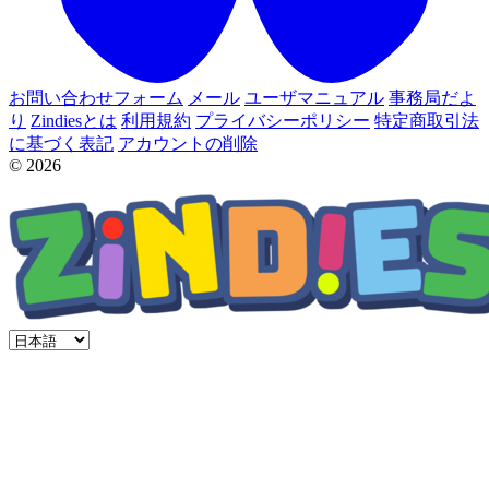
お問い合わせフォーム
メール
ユーザマニュアル
事務局だよ
り
Zindiesとは
利用規約
プライバシーポリシー
特定商取引法
に基づく表記
アカウントの削除
© 2026