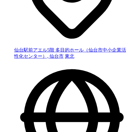
仙台駅前アエル5階 多目的ホール（仙台市中小企業活
性化センター）, 仙台市
東北