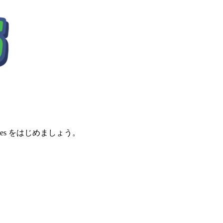
es をはじめましょう。