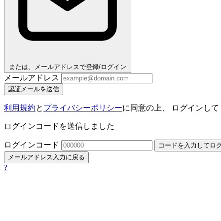
または、メールアドレスで登録/ログイン
メールアドレス
認証メールを送信
利用規約
と
プライバシーポリシー
に同意の上、 ログインして
ログインコードを送信しました
ログインコード
コードを入力してロ
メールアドレス入力に戻る
?