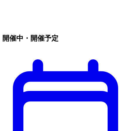
開催中・開催予定