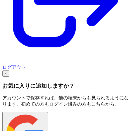
ログアウト
×
お気に入りに追加しますか？
アカウントで保存すれば、他の端末からも見られるようにな
ります。初めての方もログイン済みの方もこちらから。