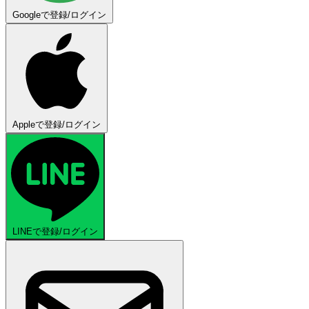
Googleで登録/ログイン
Appleで登録/ログイン
LINEで登録/ログイン