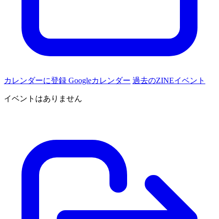
カレンダーに登録
Googleカレンダー
過去のZINEイベント
イベントはありません