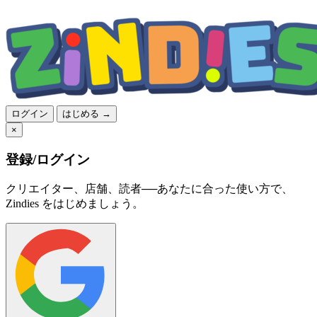
ログイン
はじめる →
×
登録/ログイン
クリエイター、店舗、読者──あなたに合った使い方で、
Zindies をはじめましょう。