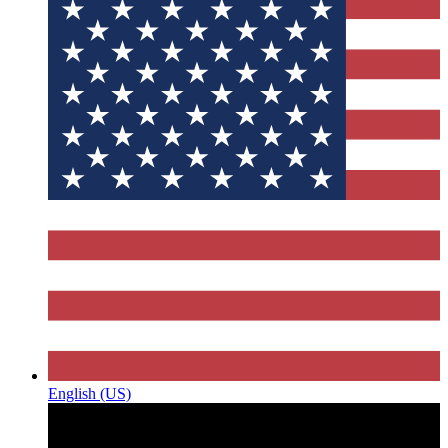
English (US)