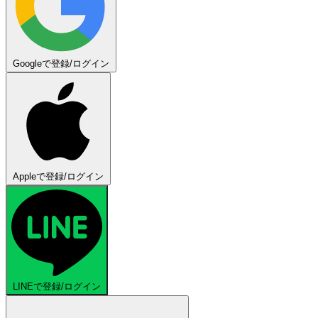
Googleで登録/ログイン
Appleで登録/ログイン
LINEで登録/ログイン