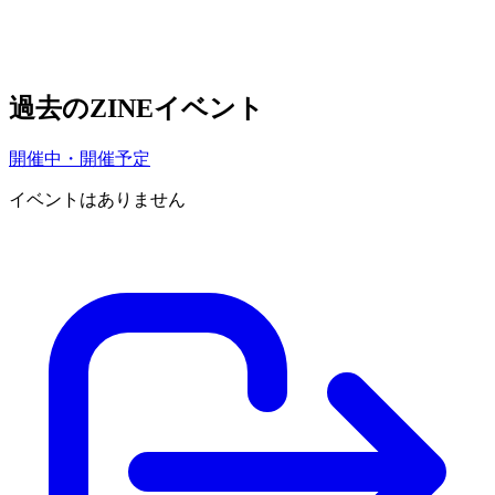
過去のZINEイベント
開催中・開催予定
イベントはありません