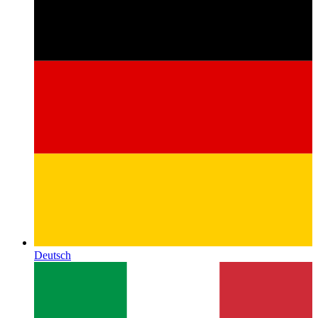
Deutsch