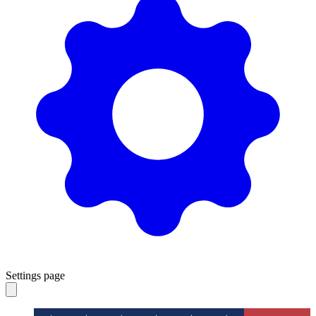
Settings page