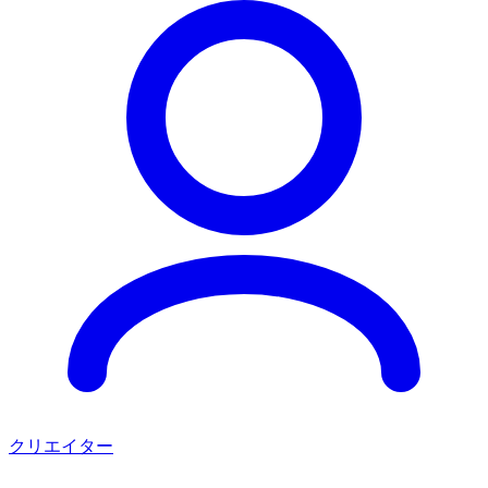
クリエイター