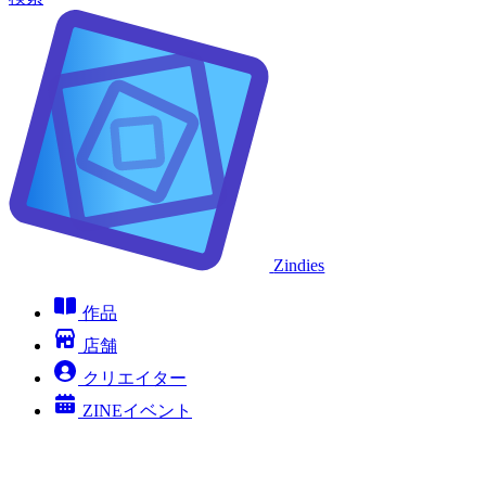
Zindies
作品
店舗
クリエイター
ZINEイベント