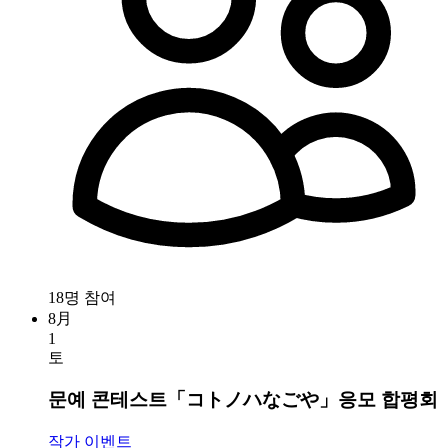
18명 참여
8月
1
토
문예 콘테스트「コトノハなごや」응모 합평회
작가 이벤트