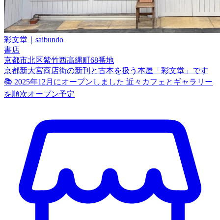
彩文堂｜saibundo
書店
京都市北区紫竹西高縄町68番地
京都新大宮商店街の新刊と古本を扱う本屋「彩文堂」です
📚 2025年12月にオープンしました 近々カフェとギャラリー
を順次オープン予定