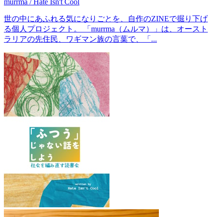
murrma / Hate Isn't Cool
世の中にあふれる気になりごとを、自作のZINEで掘り下げ
る個人プロジェクト。 「murrma（ムルマ）」は、オースト
ラリアの先住民、ワギマン族の言葉で、「...