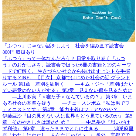
「ふつう」じゃない話をしよう 社会を編み直す読書会
800円
取扱あり
「ふつう」って一体なんだろう？ 日常を取り巻く「ふつ
う」のおかしさを、読書会で扱った6冊の書籍と19のキーワ
ードで紐解く。 生きづらい社会から抜け出すヒントを手探
りする ZINE。 【目次】 京都ではじめた社会の話 グランド
ルール 第1章 差別を紐解く ―キム・ジヘ『差別はたい
てい悪意のない人がする』 第2章 見えない傷を見るために
―上川多実『＜寝た子＞なんているの？』 第3章 いま
ある社会の基準を疑う ―チェ・スンボム『私は男でフ
ェミニストです』 第4章 能力主義はフェアなのか？ ―
伊藤亜沙『目の見えない人は世界をどう見ているのか』 第5
章 そのやさしさは誰のため？ ―中島岳史『思いがけ
ず利他』 第6章 違ったままでともに生きる ―鴻巣麻里
香『わたしはわたし。あなたじゃない。』 番外 京都でで