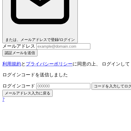
または、メールアドレスで登録/ログイン
メールアドレス
認証メールを送信
利用規約
と
プライバシーポリシー
に同意の上、 ログインして
ログインコードを送信しました
ログインコード
コードを入力してロ
メールアドレス入力に戻る
?