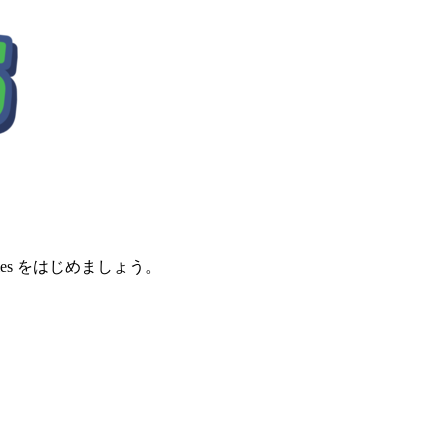
es をはじめましょう。