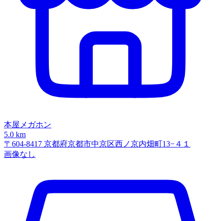
本屋メガホン
5.0 km
〒604-8417 京都府京都市中京区西ノ京内畑町13−４１
画像なし