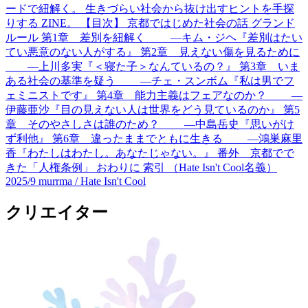
ードで紐解く。 生きづらい社会から抜け出すヒントを手探
りする ZINE。 【目次】 京都ではじめた社会の話 グランド
ルール 第1章 差別を紐解く ―キム・ジヘ『差別はたい
てい悪意のない人がする』 第2章 見えない傷を見るために
―上川多実『＜寝た子＞なんているの？』 第3章 いま
ある社会の基準を疑う ―チェ・スンボム『私は男でフ
ェミニストです』 第4章 能力主義はフェアなのか？ ―
伊藤亜沙『目の見えない人は世界をどう見ているのか』 第5
章 そのやさしさは誰のため？ ―中島岳史『思いがけ
ず利他』 第6章 違ったままでともに生きる ―鴻巣麻里
香『わたしはわたし。あなたじゃない。』 番外 京都でで
きた「人権条例」 おわりに 索引 （Hate Isn't Cool名義）
2025/9
murrma / Hate Isn't Cool
クリエイター