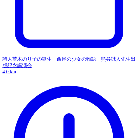
詩人茨木のり子の誕生 西尾の少女の物語 熊谷誠人先生出
版記念講演会
4.0 km