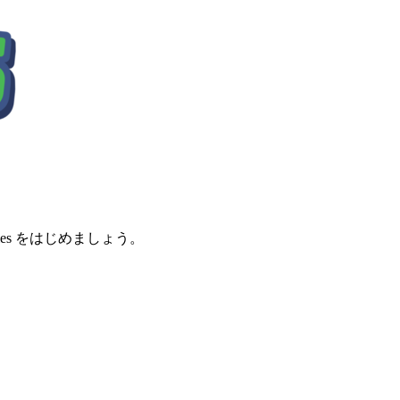
es をはじめましょう。