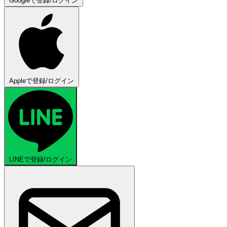
Googleで登録/ログイン
Appleで登録/ログイン
LINEで登録/ログイン