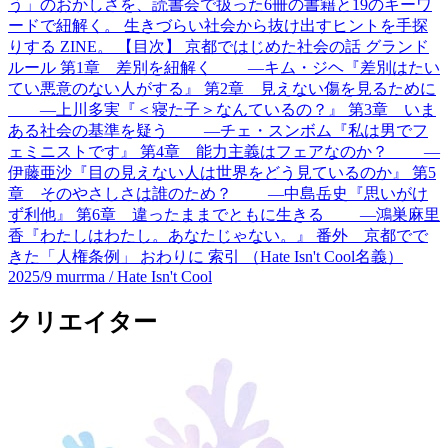
う」のおかしさを、読書会で扱った6冊の書籍と19のキーワ
ードで紐解く。 生きづらい社会から抜け出すヒントを手探
りする ZINE。 【目次】 京都ではじめた社会の話 グランド
ルール 第1章 差別を紐解く ―キム・ジヘ『差別はたい
てい悪意のない人がする』 第2章 見えない傷を見るために
―上川多実『＜寝た子＞なんているの？』 第3章 いま
ある社会の基準を疑う ―チェ・スンボム『私は男でフ
ェミニストです』 第4章 能力主義はフェアなのか？ ―
伊藤亜沙『目の見えない人は世界をどう見ているのか』 第5
章 そのやさしさは誰のため？ ―中島岳史『思いがけ
ず利他』 第6章 違ったままでともに生きる ―鴻巣麻里
香『わたしはわたし。あなたじゃない。』 番外 京都でで
きた「人権条例」 おわりに 索引 （Hate Isn't Cool名義）
2025/9
murrma / Hate Isn't Cool
クリエイター