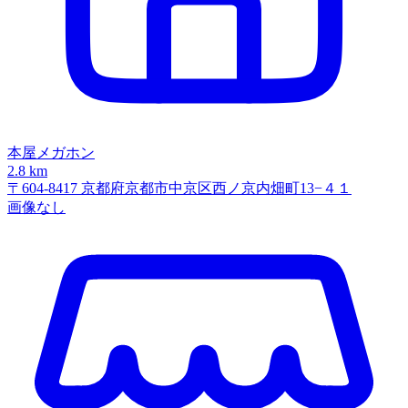
本屋メガホン
2.8 km
〒604-8417 京都府京都市中京区西ノ京内畑町13−４１
画像なし