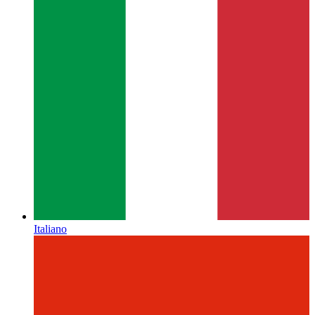
Italiano