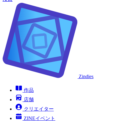
Zindies
作品
店舗
クリエイター
ZINEイベント