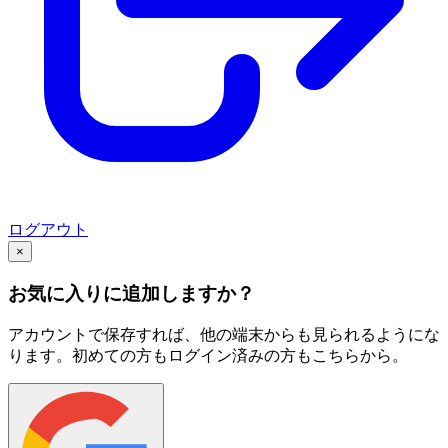
ログアウト
×
お気に入りに追加しますか？
アカウントで保存すれば、他の端末からも見られるようにな
ります。初めての方もログイン済みの方もこちらから。