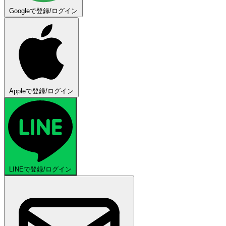
Googleで登録/ログイン
Appleで登録/ログイン
LINEで登録/ログイン