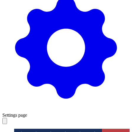
Settings page