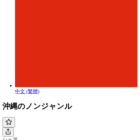
中文 (繁體)
沖縄のノンジャンル
シェア