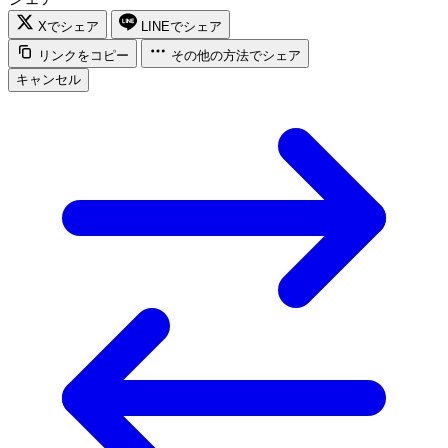
Xでシェア
LINEでシェア
リンクをコピー
その他の方法でシェア
キャンセル