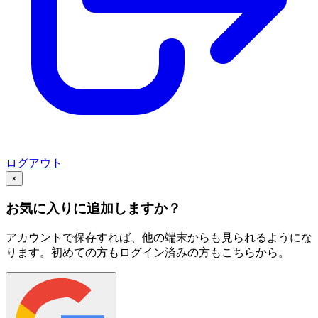
ログアウト
×
お気に入りに追加しますか？
アカウントで保存すれば、他の端末からも見られるようにな
ります。初めての方もログイン済みの方もこちらから。