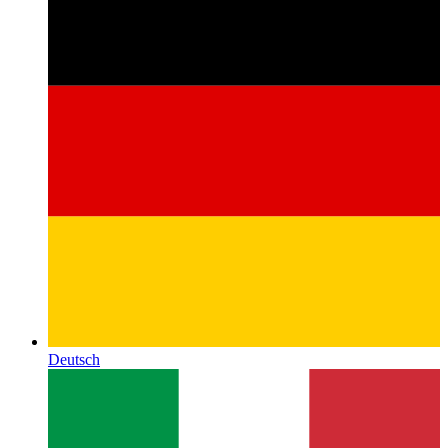
Deutsch