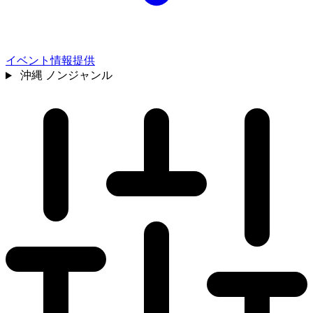
イベント情報提供
沖縄
ノンジャンル