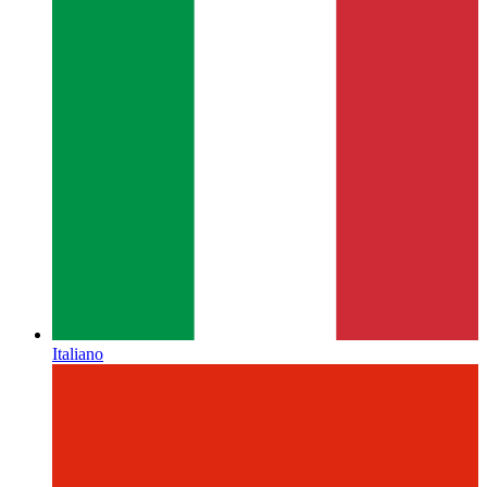
Italiano