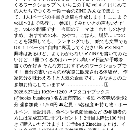
くるワークショップ ＼ いちごの手帖 vol.4 ／ はじめて
の人たちでつくる 一期一会のZINE みんなで集まっ
て、1人1ページの手書き原稿を作成します！ ここまで
vol.0〜3まで発行し、 参加してみたいとの声もいただ
き、vol.4の開催です！ 今回のテーマは「わたしのおす
すめ」 おすすめの本、おやつ、ごはん、場所… 1つの
ことを深堀しても、 ランキングでも、 絵でも文章でも
OK！ 1ページに自由に表現してください📝 ✔︎ZINEに
興味はあるけど、よくわからない ✔︎ZINEを書いてみた
いけど、1冊つくるのはハードル高い ✔︎日記や手帳を
書くのが好き そんな方におすすめのワークショップで
す！ 自分の書いたものが実際に販売される体験が、 作
家気分を味わえる！と人気の企画です。 みなさまのご
参加お待ちしています🌸 …………………… 🗓️
2026.6.27(土) 10:30〜12:00 📍ブタコヤブックス
(@books_butakoya ) 名古屋市南区・名鉄 本笠寺駅徒歩2
分 💰参加費：1,500円 👥定員：5名程度 🎒持ち物：ボー
ルペン、筆記用具、色ペンや色鉛筆画など 🎁参加者の
方には完成ZINE1冊プレゼント！ 2冊目以降は100円引
きで購入いただけます！ ご予約は Zinedies または、イ