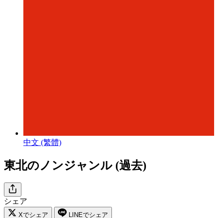
中文 (繁體)
東北のノンジャンル (過去)
シェア
Xでシェア
LINEでシェア