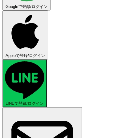
Googleで登録/ログイン
Appleで登録/ログイン
LINEで登録/ログイン