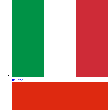
Italiano