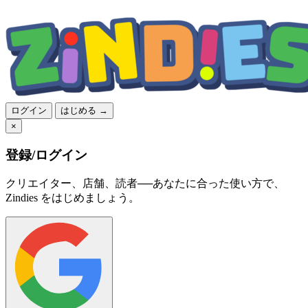
ログイン
はじめる →
×
登録/ログイン
クリエイター、店舗、読者──あなたに合った使い方で、
Zindies をはじめましょう。