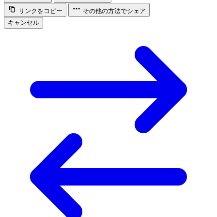
リンクをコピー
その他の方法でシェア
キャンセル