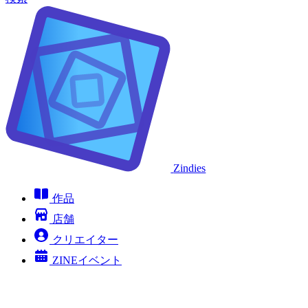
Zindies
作品
店舗
クリエイター
ZINEイベント