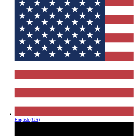
English (US)