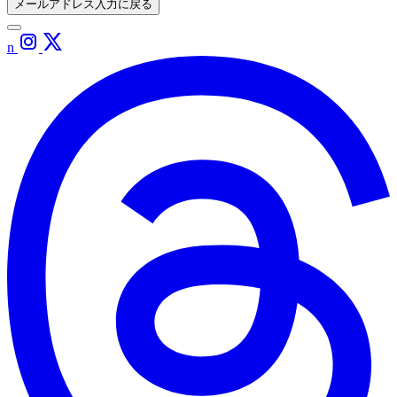
メールアドレス入力に戻る
n