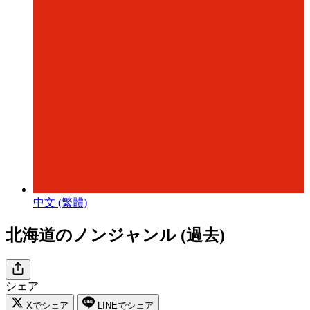
中文 (繁體)
北海道のノンジャンル (過去)
シェア
Xでシェア
LINEでシェア