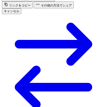
リンクをコピー
その他の方法でシェア
キャンセル