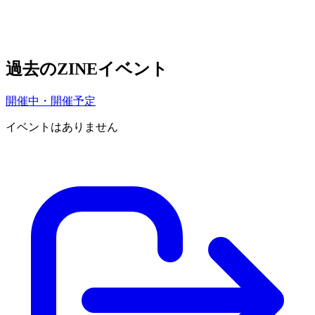
過去のZINEイベント
開催中・開催予定
イベントはありません