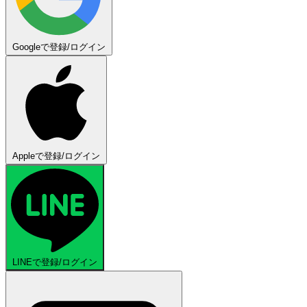
Googleで登録/ログイン
Appleで登録/ログイン
LINEで登録/ログイン