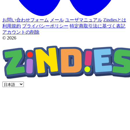
お問い合わせフォーム
メール
ユーザマニュアル
Zindiesとは
利用規約
プライバシーポリシー
特定商取引法に基づく表記
アカウントの削除
© 2026