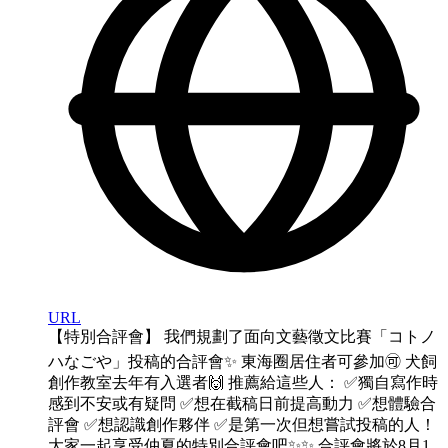
URL
【特別合評會】 我們規劃了面向文藝徵文比賽「コトノ
ハなごや」投稿的合評會✨ 東海圈居住者可參加🉑 犬飼
創作教室去年有入選者🙌 推薦給這些人： ✅獨自寫作時
感到不安或有疑問 ✅想在截稿日前提高動力 ✅想體驗合
評會 ✅想認識創作夥伴 ✅是第一次但想嘗試投稿的人！
大家一起享受仲夏的特別合評會吧✨✨ 合評會將於8月1