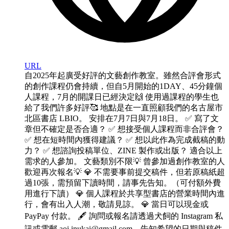
URL
自2025年起廣受好評的文藝創作教室。雖然合評會形式
的創作課程仍會持續，但自5月開始的1DAY、45分鐘個
人課程，7月的開課日已經決定🙌 使用過課程的學生也
給了我們許多好評🥰 地點是在一直照顧我們的名古屋市
北區書店 LBIO。 安排在7月7日與7月18日。 ✅ 寫了文
章但不確定是否合適？ ✅ 想接受個人課程而非合評會？
✅ 想在短時間內獲得建議？ ✅ 想以此作為完成截稿的動
力？ ✅ 想諮詢投稿單位、ZINE 製作或出版？ 適合以上
需求的人參加。 文藝類別不限💡 曾參加過創作教室的人
歡迎再次報名💡 💎 不需要事前提交稿件，但若原稿紙超
過10張，需預留下讀時間，請事先告知。（可付額外費
用進行下讀） 💎 個人課程於共享型書店的營業時間內進
行，會有出入人潮，敬請見諒。 💎 當日可以現金或
PayPay 付款。 🖋️ 詢問或報名請透過犬飼的 Instagram 私
訊或電郵
aoi.inukai@gmail.com
，告知希望的日期與稿件