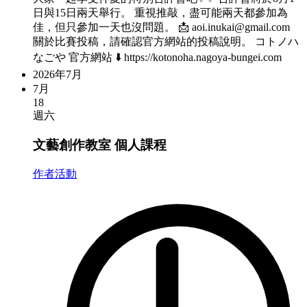
日與15日兩天舉行。 重視推敲，盡可能兩天都參加為
佳，但只參加一天也沒問題。 📩
aoi.inukai@gmail.com
關於比賽投稿，請確認官方網站的投稿說明。 コトノハ
なごや 官方網站 ⬇️ https://kotonoha.nagoya-bungei.com
2026年7月
7月
18
週六
文藝創作教室 個人課程
作者活動