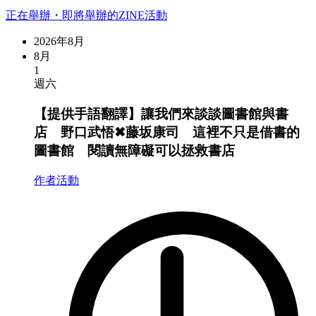
正在舉辦・即將舉辦的ZINE活動
2026年8月
8月
1
週六
【提供手語翻譯】讓我們來談談圖書館與書
店 野口武悟✖︎藤坂康司 這裡不只是借書的
圖書館 閱讀無障礙可以拯救書店
作者活動