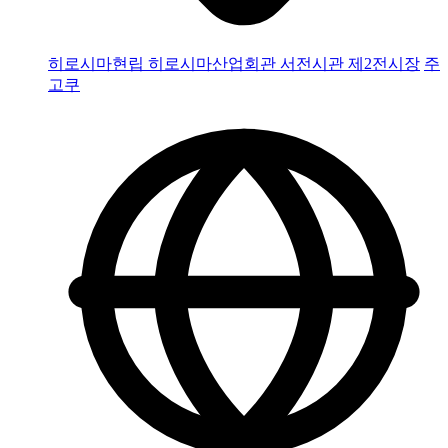
히로시마현립 히로시마산업회관 서전시관 제2전시장
주
고쿠