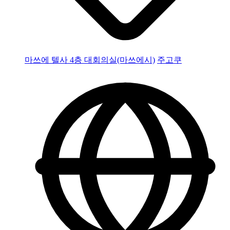
마쓰에 텔사 4층 대회의실(마쓰에시)
주고쿠