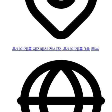
후키아게홀 제2 패션 전시장, 후키아게홀 3층
주부