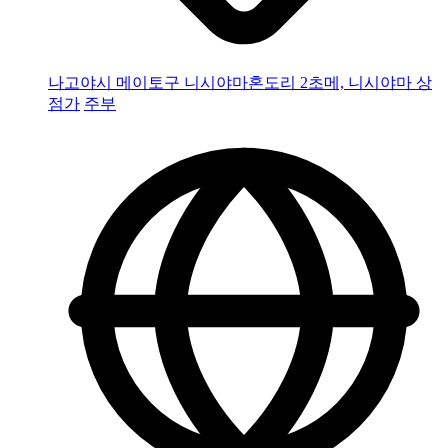
나고야시 메이토구 니시야마혼도리 2초메, 니시야마 상
점가
주부