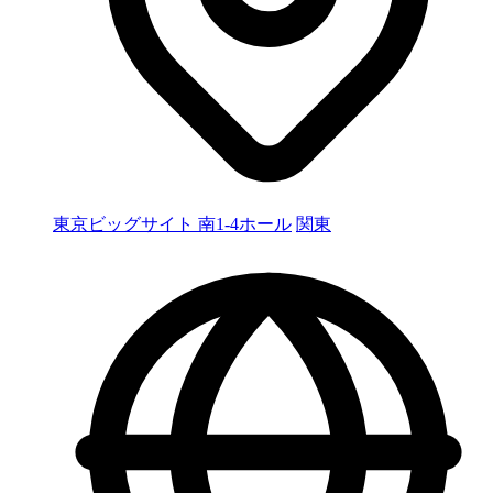
東京ビッグサイト 南1-4ホール
関東