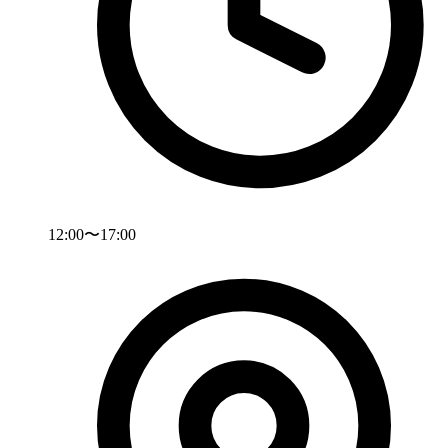
12:00〜17:00