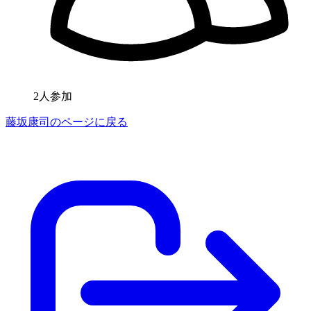
2人参加
藤坂康司のページに戻る