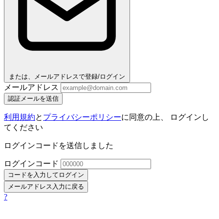
または、メールアドレスで登録/ログイン
メールアドレス
認証メールを送信
利用規約
と
プライバシーポリシー
に同意の上、 ログインし
てください
ログインコードを送信しました
ログインコード
コードを入力してログイン
メールアドレス入力に戻る
?