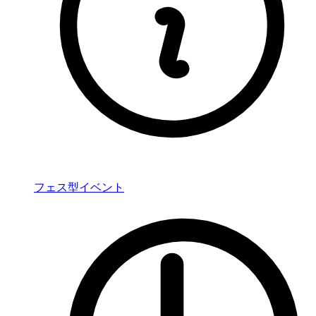
フェス型イベント