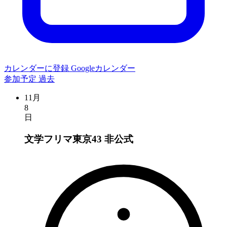
カレンダーに登録
Googleカレンダー
参加予定
過去
11月
8
日
文学フリマ東京43
非公式