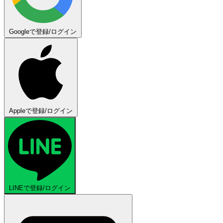
Googleで登録/ログイン
Appleで登録/ログイン
LINEで登録/ログイン