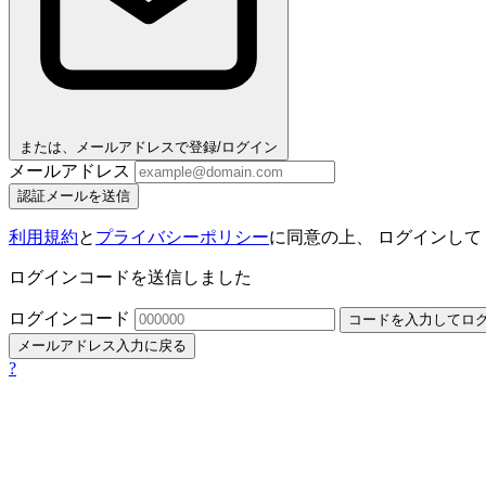
または、メールアドレスで登録/ログイン
メールアドレス
認証メールを送信
利用規約
と
プライバシーポリシー
に同意の上、 ログインして
ログインコードを送信しました
ログインコード
コードを入力してロ
メールアドレス入力に戻る
?