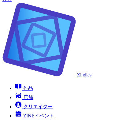
Zindies
作品
店舗
クリエイター
ZINEイベント