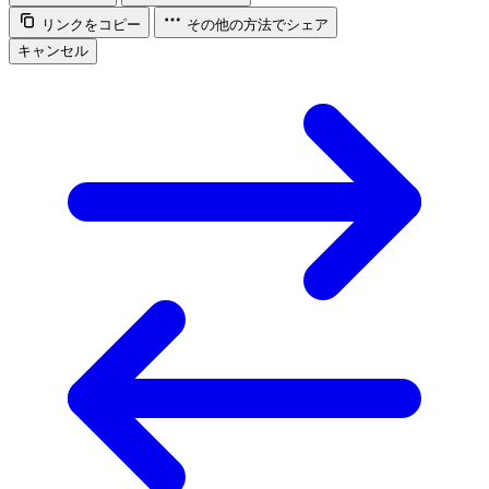
リンクをコピー
その他の方法でシェア
キャンセル