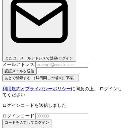
または、メールアドレスで登録/ログイン
メールアドレス
認証メールを送信
あとで登録する
（14日間この端末に保存）
利用規約
と
プライバシーポリシー
に同意の上、 ログインし
てください
ログインコードを送信しました
ログインコード
コードを入力してログイン