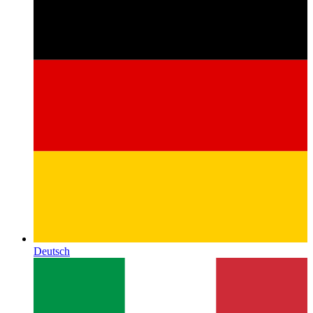
Deutsch