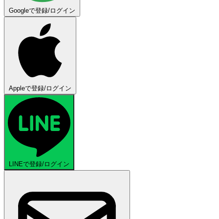
Googleで登録/ログイン
Appleで登録/ログイン
LINEで登録/ログイン