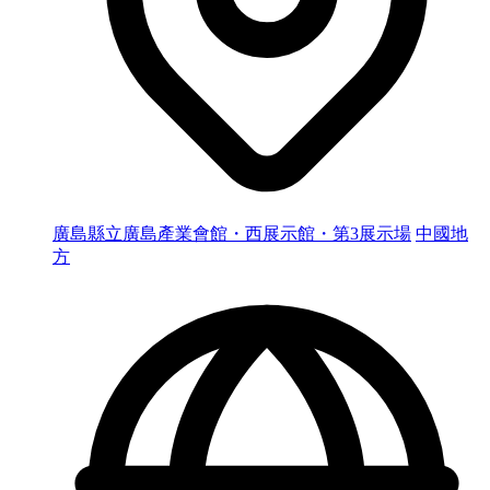
廣島縣立廣島產業會館・西展示館・第3展示場
中國地
方