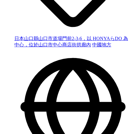
日本山口縣山口市道場門前2-3-6，以 HONYAらDO 為
中心，位於山口市中心商店街拱廊內
中國地方