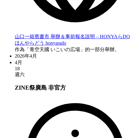
山口一箱舊書市 舉辦＆事前報名說明 – HONYAらDO
ほんやらどう honyarado
作為「青空天國 いこいの広場」的一部分舉辦。
2026年4月
4月
18
週六
ZINE祭廣島
非官方