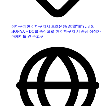
야마구치현 야마구치시 도조몬젠(道場門前) 2-3-6,
HONYAらDO를 중심으로 한 야마구치 시 중심 상점가
아케이드 안
주고쿠