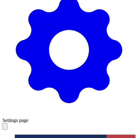
Settings page