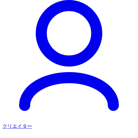
クリエイター