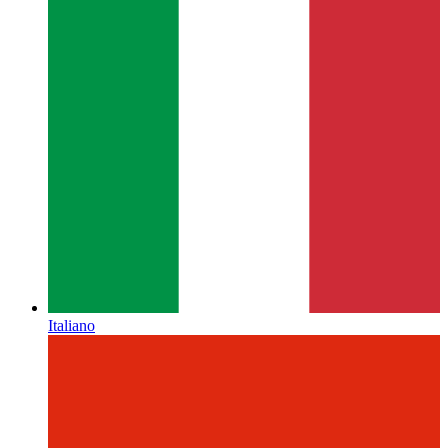
Italiano