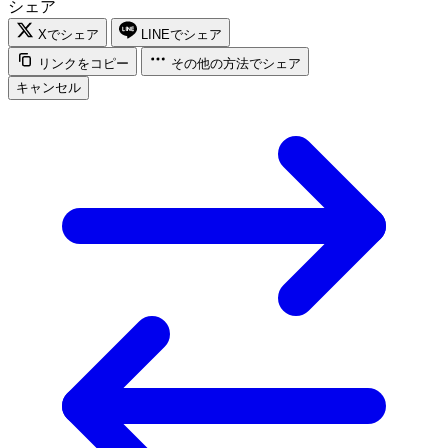
シェア
Xでシェア
LINEでシェア
リンクをコピー
その他の方法でシェア
キャンセル