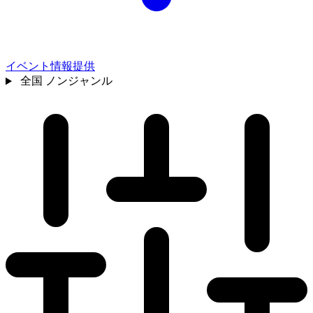
イベント情報提供
全国
ノンジャンル