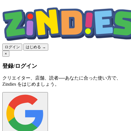
ログイン
はじめる →
×
登録/ログイン
クリエイター、店舗、読者──あなたに合った使い方で、
Zindies をはじめましょう。