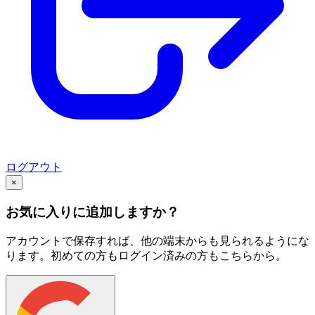
ログアウト
×
お気に入りに追加しますか？
アカウントで保存すれば、他の端末からも見られるようにな
ります。初めての方もログイン済みの方もこちらから。