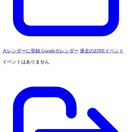
カレンダーに登録
Googleカレンダー
過去のZINEイベント
イベントはありません