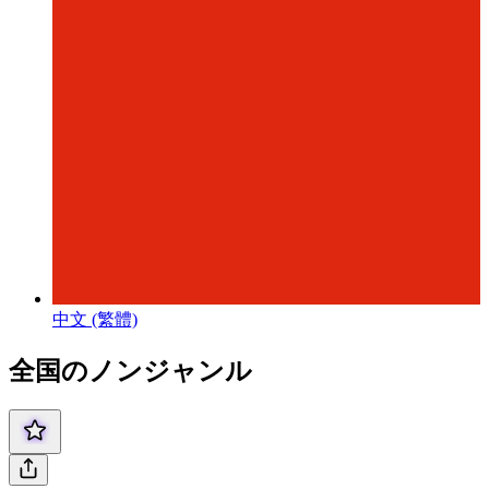
中文 (繁體)
全国のノンジャンル