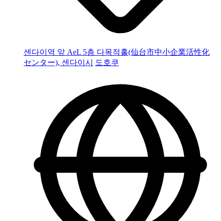
센다이역 앞 AeL 5층 다목적홀(仙台市中小企業活性化
センター), 센다이시
도호쿠