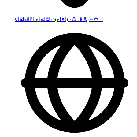
이와테현 산업회관(산빌) 7층 대홀
도호쿠