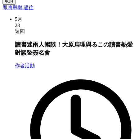
取消
即將舉辦
過往
5月
28
週四
讀書迷兩人暢談！大原扁理與るこの讀書熱愛
對談暨簽名會
作者活動