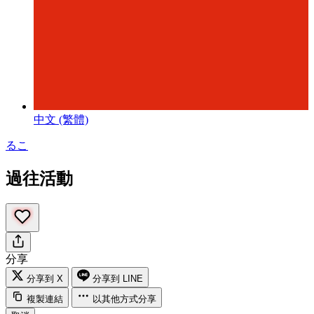
中文 (繁體)
るこ
過往活動
分享
分享到 X
分享到 LINE
複製連結
以其他方式分享