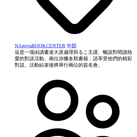
NAgoyaBOOKCENTER
中部
這是一場由讀書迷大原扁理與るこ主講、暢談對閱讀熱
愛的對談活動。兩位涉獵各類書籍，請享受他們的精彩
對談。活動結束後將舉行兩位的簽名會。