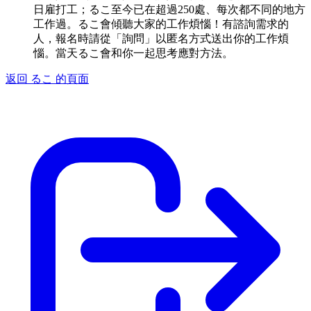
日雇打工；るこ至今已在超過250處、每次都不同的地方
工作過。るこ會傾聽大家的工作煩惱！有諮詢需求的
人，報名時請從「詢問」以匿名方式送出你的工作煩
惱。當天るこ會和你一起思考應對方法。
返回 るこ 的頁面