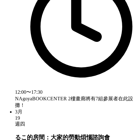
12:00〜17:30
NAgoyaBOOKCENTER 2樓畫廊將有7組參展者在此設
攤！
3月
19
週四
るこ的房間：大家的勞動煩惱諮詢會