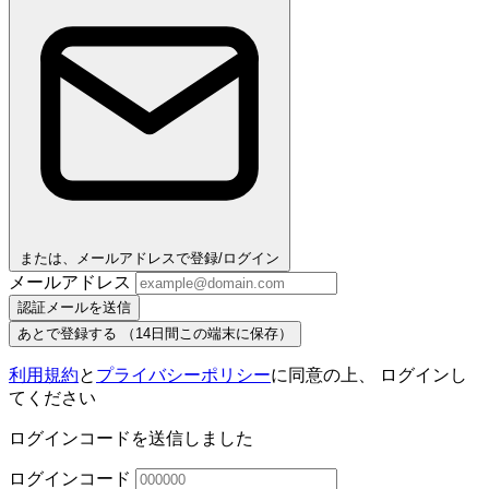
または、メールアドレスで登録/ログイン
メールアドレス
認証メールを送信
あとで登録する
（14日間この端末に保存）
利用規約
と
プライバシーポリシー
に同意の上、 ログインし
てください
ログインコードを送信しました
ログインコード