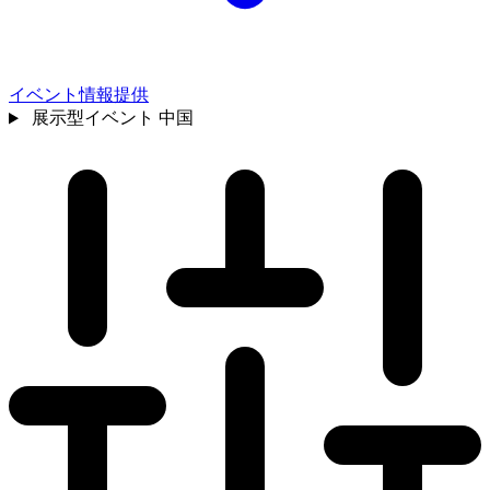
イベント情報提供
展示型イベント
中国