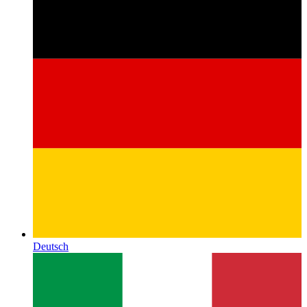
Deutsch