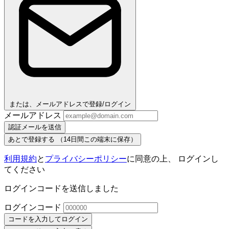
または、メールアドレスで登録/ログイン
メールアドレス
認証メールを送信
あとで登録する
（14日間この端末に保存）
利用規約
と
プライバシーポリシー
に同意の上、 ログインし
てください
ログインコードを送信しました
ログインコード
コードを入力してログイン