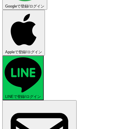
Googleで登録/ログイン
Appleで登録/ログイン
LINEで登録/ログイン