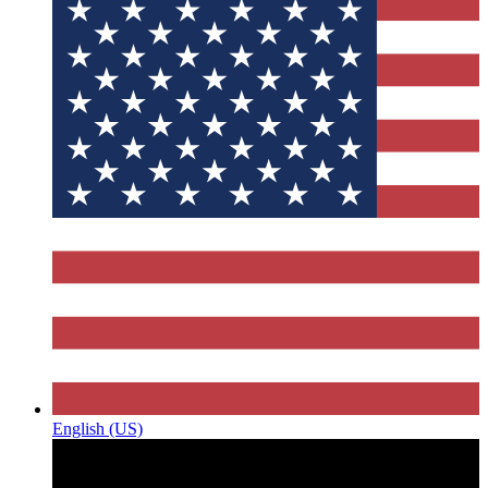
English (US)