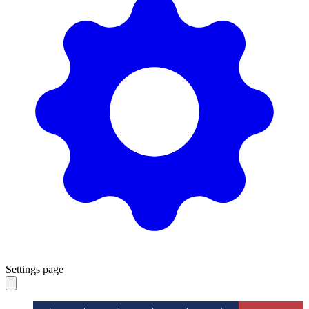
Settings page