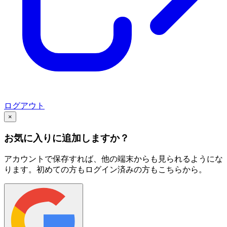
ログアウト
×
お気に入りに追加しますか？
アカウントで保存すれば、他の端末からも見られるようにな
ります。初めての方もログイン済みの方もこちらから。