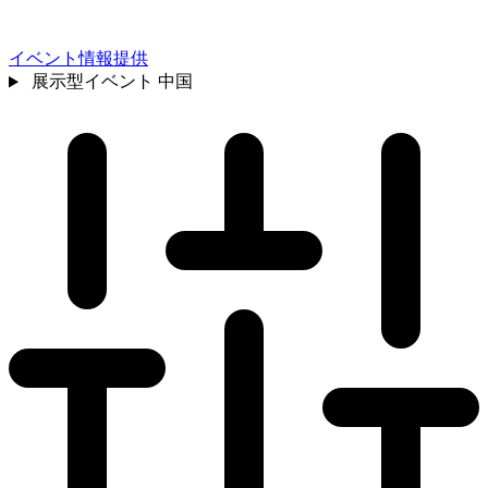
イベント情報提供
展示型イベント
中国